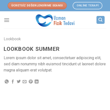
Skip
ÜCRETSİZ DEĞERLENDİRME SEANSI
ONLİNE TERAPİ
to
content
Lookbook
LOOKBOOK SUMMER
Lorem ipsum dolor sit amet, consectetuer adipiscing elit,
sed diam nonummy nibh euismod tincidunt ut laoreet dolore
magna aliquam erat volutpat.