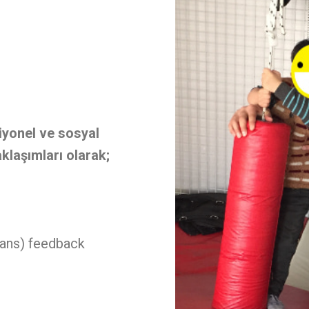
.
iyonel ve sosyal
aklaşımları olarak;
mans) feedback