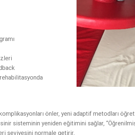
ogramı
zleri
edback
 rehabilitasyonda
komplikasyonları önler, yeni adaptif metodları öğret
ı sinir sisteminin yeniden eğitimini sağlar, “Öğrenilm
ri seviyesini normale getirir.