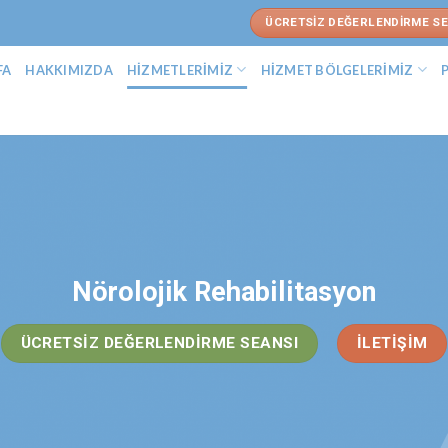
ÜCRETSİZ DEĞERLENDİRME SE
FA
HAKKIMIZDA
HİZMETLERİMİZ
HİZMET BÖLGELERİMİZ
Nörolojik Rehabilitasyon
ÜCRETSIZ DEĞERLENDIRME SEANSI
İLETIŞIM