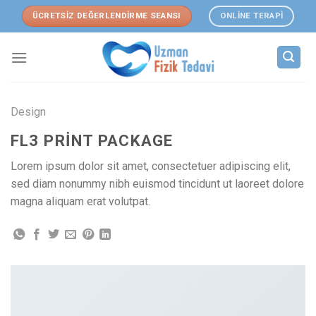
Skip
ÜCRETSİZ DEĞERLENDİRME SEANSI
ONLİNE TERAPİ
to
content
Design
FL3 PRINT PACKAGE
Lorem ipsum dolor sit amet, consectetuer adipiscing elit,
sed diam nonummy nibh euismod tincidunt ut laoreet dolore
magna aliquam erat volutpat.