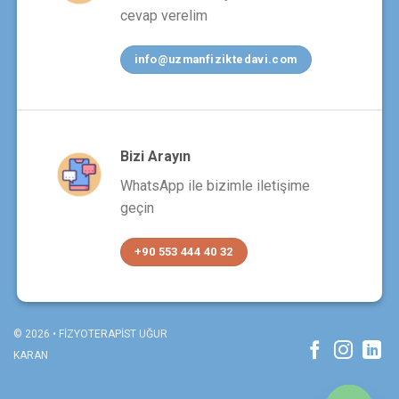
cevap verelim
info@uzmanfiziktedavi.com
Bizi Arayın
WhatsApp ile bizimle iletişime
geçin
+90 553 444 40 32
© 2026 • FİZYOTERAPİST UĞUR
KARAN